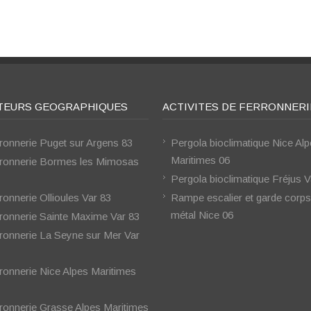
TEURS GEOGRAPHIQUES
ACTIVITES DE FERRONNERI
ronnerie Puget sur Argens 83
Pergola bioclimatique Nice Al
Maritimes 06
ronnerie Bormes les Mimosas
Pergola bioclimatique Fréjus V
ronnerie Ollioules Var 83
Rampe escalier et garde corps
métal Nice 06
ronnerie Sainte Maxime Var 83
ronnerie La Seyne sur Mer Var
ronnerie Nice Alpes Maritimes
ronnerie Grasse Alpes Maritimes