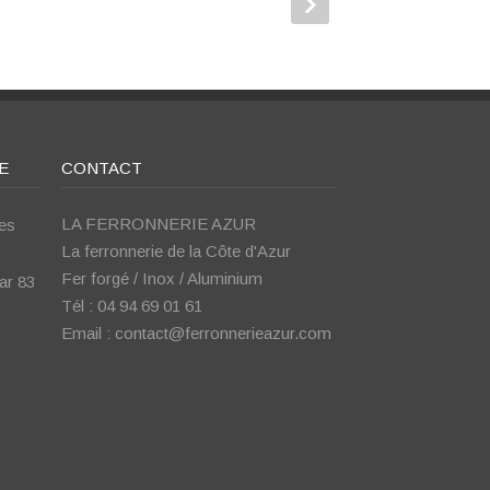
E
CONTACT
LA FERRONNERIE AZUR
pes
La ferronnerie de la Côte d'Azur
Fer forgé / Inox / Aluminium
ar 83
Tél : 04 94 69 01 61
Email : contact@ferronnerieazur.com