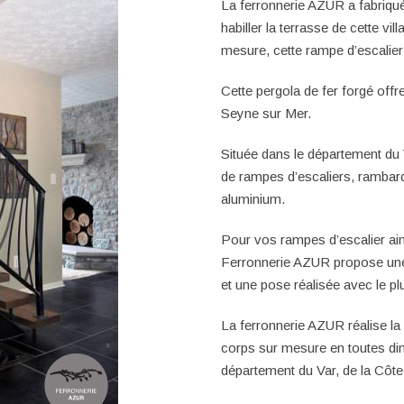
La
ferronnerie AZUR
a fabriqu
habiller la terrasse de cette vil
mesure
, cette rampe d’escalier 
Cette pergola de fer forgé offr
Seyne sur Mer.
Située dans le département du 
de rampes d’escaliers, rambard
aluminium.
Pour vos rampes d’escalier ains
Ferronnerie AZUR propose une f
et une pose réalisée avec le pl
La
ferronnerie AZUR
réalise la
corps sur mesure en toutes d
département du Var, de la
Côte