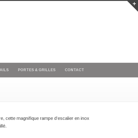
AILS
PORTES & GRILLES
CONTACT
re
, cette magnifique
rampe d’escalier en inox
llé.