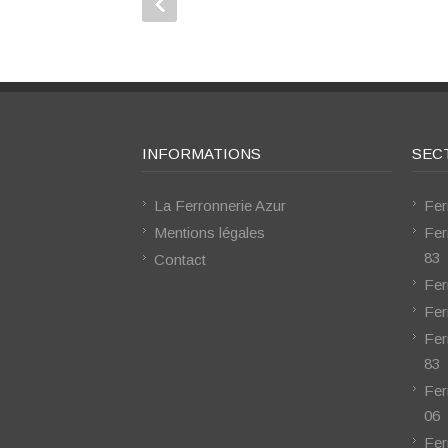
INFORMATIONS
SEC
La Ferronnerie Azur
Fer
Mentions légales
Fer
83
Contact
Fer
Fer
Fer
83
Fer
06
Fer