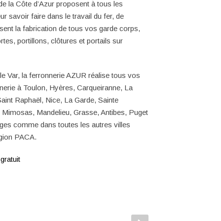
e la Côte d’Azur proposent à tous les
eur savoir faire dans le travail du
fer
, de
isent la fabrication de tous vos
garde corps,
tes, portillons, clôtures et portails sur
e Var, la
ferronnerie AZUR
réalise tous vos
nnerie à
Toulon
,
Hyères
,
Carqueiranne
,
La
Saint Raphaël
,
Nice
,
La Garde
,
Sainte
s Mimosas, Mandelieu, Grasse, Antibes, Puget
lages
comme dans toutes les autres villes
égion PACA.
gratuit