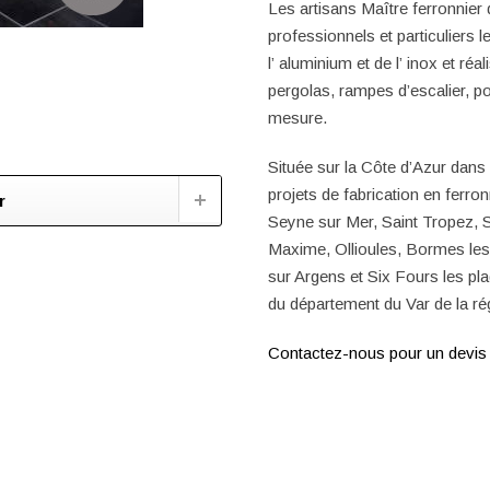
Les
artisans Maître ferronnier
d
professionnels et particuliers l
l’
aluminium
et de l’
inox
et réal
pergolas, rampes d’escalier, por
mesure.
Située sur la Côte d’Azur dans l
projets de fabrication en ferro
r
Seyne sur Mer,
Saint Tropez
,
Maxime
,
Ollioules, Bormes le
sur Argens et Six Fours les p
du
département du Var de la r
Contactez-nous pour un devis 